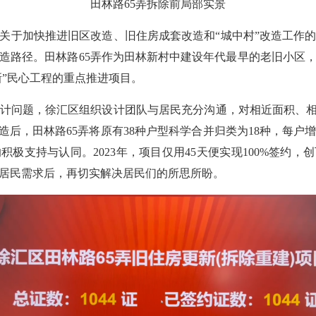
田林路65弄拆除前局部实景
《关于加快推进旧区改造、旧住房成套改造和“城中村”改造工作
造路径。田林路65弄作为田林新村中建设年代最早的老旧小区
新”民心工程的重点推进项目。
问题，徐汇区组织设计团队与居民充分沟通，对相近面积、相似
造后，田林路65弄将原有38种户型科学合并归类为18种，每
极支持与认同。2023年，项目仅用45天便实现100%签约
居民需求后，再切实解决居民们的所思所盼。