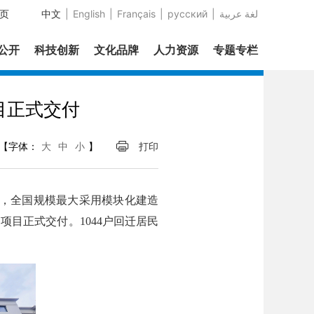
页
中文
|
English
|
Français
|
русский
|
عربية‎ لغة
息公开
科技创新
文化品牌
人力资源
专题专栏
目正式交付
【字体：
大
中
小
】
打印
日，全国规模最大采用模块化建造
目正式交付。1044户回迁居民