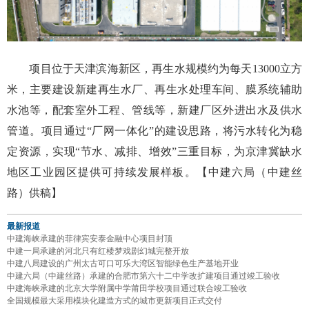
项目位于天津滨海新区，再生水规模约为每天13000立方
米，主要建设新建再生水厂、再生水处理车间、膜系统辅助
水池等，配套室外工程、管线等，新建厂区外进出水及供水
管道。项目通过“厂网一体化”的建设思路，将污水转化为稳
定资源，实现“节水、减排、增效”三重目标，为京津冀缺水
地区工业园区提供可持续发展样板。【中建六局（中建丝
路）供稿】
最新报道
中建海峡承建的菲律宾安泰金融中心项目封顶
中建一局承建的河北只有红楼梦戏剧幻城完整开放
中建八局建设的广州太古可口可乐大湾区智能绿色生产基地开业
中建六局（中建丝路）承建的合肥市第六十二中学改扩建项目通过竣工验收
中建海峡承建的北京大学附属中学莆田学校项目通过联合竣工验收
全国规模最大采用模块化建造方式的城市更新项目正式交付