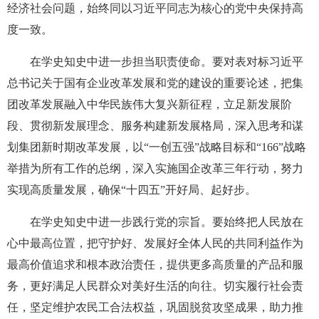
经济社会问题，始终同以习近平同志为核心的党中央保持高
度一致。
在学史知史中进一步担当职责使命。要对表对标习近平
总书记关于国有企业改革发展和党的建设的重要论述，把集
团改革发展融入中华民族伟大复兴新征程，立足新发展阶
段、贯彻新发展理念、服务构建新发展格局，深入思考和谋
划集团新时期改革发展，以“一创五强”战略目标和“166”战略
举措为所有工作的总纲，深入实施国企改革三年行动，努力
实现高质量发展，确保“十四五”开好局、起好步。
在学史知史中进一步践行党的宗旨。要始终把人民放在
心中最高位置，把守护好、发展好全体人民的共同利益作为
最高价值追求和根本政治责任，提供更多高质量的产品和服
务，更好满足人民群众对美好生活的向往。切实履行社会责
任，坚定维护农民工合法权益，巩固脱贫攻坚成果，助力推