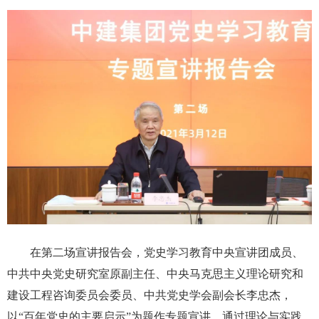
在第二场宣讲报告会，党史学习教育中央宣讲团成员、
中共中央党史研究室原副主任、中央马克思主义理论研究和
建设工程咨询委员会委员、中共党史学会副会长李忠杰，
以“百年党史的主要启示”为题作专题宣讲，通过理论与实践