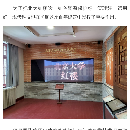
为了把北大红楼这一红色资源保护好、管理好、运用
好，现代科技也在护航这座百年建筑中发挥了重要作用。