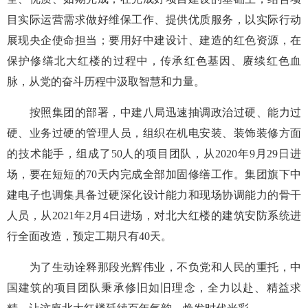
目实际运营需求做好维保工作、提供优质服务，以实际行动
展现央企使命担当；要用好中建设计、建造的红色资源，在
保护修缮北大红楼的过程中，传承红色基因、赓续红色血
脉，从党的奋斗历程中汲取智慧和力量。
按照集团的部署，中建八局迅速抽调政治过硬、能力过
硬、业务过硬的管理人员，组织在机电安装、装饰装修方面
的技术能手，组成了50人的项目团队，从2020年9月29日进
场，要在短短的70天内完成全部加固修缮工作。集团旗下中
建电子也调集具备过硬深化设计能力和现场协调能力的骨干
人员，从2021年2月4日进场，对北大红楼的建筑安防系统进
行全面改造，预定工期只有40天。
为了生动诠释那段光辉伟业，不负党和人民的重托，中
国建筑的项目团队秉承修旧如旧理念，全力以赴、精益求