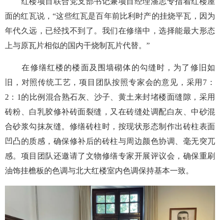
红楼项目联合党支部书记兼项目经理潘志专指着红楼屋
面的红瓦说，“这些红瓦是百年前比利时产的挂烧平瓦，因为
年代久远，已经找不到了。我们在修缮中，选择能最大形态
上与原瓦片相似的国内干烧制瓦片代替。”
在修缮红楼的楼面及围墙砌体的勾缝时，为了修旧如
旧，对照传统工艺，项目团队按照专家会的意见，采用7：
2：1的比例混合熟石灰、沙子、黄土来封堵楼面缝隙，采用
砖粉、白乳胶修补砖面裂缝，又在砖缝处调配白灰、中砂混
合砂浆勾抹灰缝。修缮砖柱时，按现状形态制作出砖柱表面
凹凸的质感，确保修补后的砖柱与周边颜色协调、毫无突兀
感。项目团队还邀请了文物修缮专家开展评议会，确保重刷
油饰挂檐板的色调与北大红楼室内色调保持基本一致。