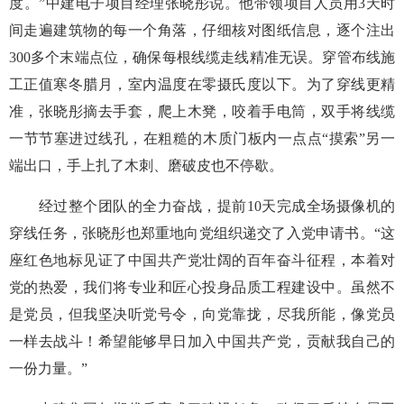
度。”中建电子项目经理张晓彤说。他带领项目人员用3天时
间走遍建筑物的每一个角落，仔细核对图纸信息，逐个注出
300多个末端点位，确保每根线缆走线精准无误。穿管布线施
工正值寒冬腊月，室内温度在零摄氏度以下。为了穿线更精
准，张晓彤摘去手套，爬上木凳，咬着手电筒，双手将线缆
一节节塞进过线孔，在粗糙的木质门板内一点点“摸索”另一
端出口，手上扎了木刺、磨破皮也不停歇。
经过整个团队的全力奋战，提前10天完成全场摄像机的
穿线任务，张晓彤也郑重地向党组织递交了入党申请书。“这
座红色地标见证了中国共产党壮阔的百年奋斗征程，本着对
党的热爱，我们将专业和匠心投身品质工程建设中。虽然不
是党员，但我坚决听党号令，向党靠拢，尽我所能，像党员
一样去战斗！希望能够早日加入中国共产党，贡献我自己的
一份力量。”