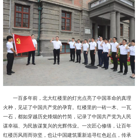
一百多年前，北大红楼里的灯光点亮了中国革命的真理
火种，见证了中国共产党的孕育。红楼里的一砖一木、一瓦
一石，都如穿越历史烽烟的竹简，记录了中国共产党为人民
谋幸福、为民族谋复兴的光辉伟业。一次匠心修缮，让百年
红楼历风雨而弥坚，也让中国建筑重新追寻红色起点，传承