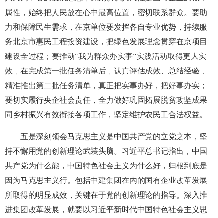
属性，始终把人民放在心中最高位置，密切联系群众。要助
力和保障民生需求，在京单位要发挥各自专业优势，持续服
务北京市惠民工程投资建设，把绿色发展理念贯穿在京项目
建设全过程；要推动“我为群众办实事”实践活动取得更大实
效，在完成第一批任务清单后，认真评估成效、总结经验，
精准推出第二批任务清单，真正把实事办好，把好事办实；
要切实履行央企社会责任，全力做好巩固拓展脱贫攻坚成果
同乡村振兴有效衔接各项工作，坚定维护农民工合法权益。
五是深刻领会马克思主义是中国共产党的立党之本，坚
持不懈用党的创新理论武装头脑。习近平总书记指出，中国
共产党为什么能，中国特色社会主义为什么好，归根到底是
因为马克思主义行。包括中建集团在内的国有企业改革发展
所取得的明显成效，关键在于党的创新理论的指导。深入推
进集团改革发展，就要以习近平新时代中国特色社会主义思