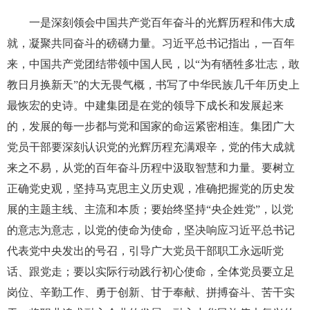
一是深刻领会中国共产党百年奋斗的光辉历程和伟大成
就，凝聚共同奋斗的磅礴力量。习近平总书记指出，一百年
来，中国共产党团结带领中国人民，以“为有牺牲多壮志，敢
教日月换新天”的大无畏气概，书写了中华民族几千年历史上
最恢宏的史诗。中建集团是在党的领导下成长和发展起来
的，发展的每一步都与党和国家的命运紧密相连。集团广大
党员干部要深刻认识党的光辉历程充满艰辛，党的伟大成就
来之不易，从党的百年奋斗历程中汲取智慧和力量。要树立
正确党史观，坚持马克思主义历史观，准确把握党的历史发
展的主题主线、主流和本质；要始终坚持“央企姓党”，以党
的意志为意志，以党的使命为使命，坚决响应习近平总书记
代表党中央发出的号召，引导广大党员干部职工永远听党
话、跟党走；要以实际行动践行初心使命，全体党员要立足
岗位、辛勤工作、勇于创新、甘于奉献、拼搏奋斗、苦干实