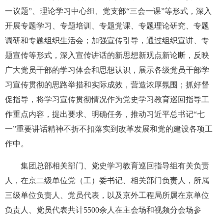
一议题”、理论学习中心组、党支部“三会一课”等形式，深入
开展专题学习、专题培训、专题党课、专题理论研究、专题
调研和专题组织生活会；加强宣传引导，通过组织宣讲、专
题宣传等形式，深入宣传讲话的新思想新观点新论断，反映
广大党员干部的学习体会和思想认识，展示各级党员干部学
习宣传贯彻的思路举措和实际成效，营造浓厚氛围；抓好督
促指导，将学习宣传贯彻情况作为党史学习教育巡回指导工
作重点内容，提出要求、明确任务，推动习近平总书记“七
一”重要讲话精神不折不扣落实到改革发展和党的建设各项工
作中。
集团总部相关部门、党史学习教育巡回指导组有关负责
人，在京二级单位党（工）委书记、相关部门负责人，所属
三级单位负责人、党员代表，以及京外工程局所属在京单位
负责人、党员代表共计5500余人在主会场和视频分会场参