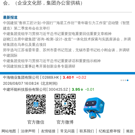
会。（企业文化部，集团办公室供稿）
最新报道
中国建筑“鲁班工匠计划-中国行”“海星工作坊”“青年吸引力工作室”启动暨《智慧
建造》第二季发布会在京举行
中建集团党组学习贯彻习近平总书记重要贺电重要回信重要文章精神
赵晓江出席中建集团“咨询-检测-设计-改造”一体化技术探索与实践座谈会，并调
研集团在乌单位及重点项目
郑学选与江苏省委常委、苏州市委书记范波，无锡市委书记杜小刚会谈，并调研
中建国际
中建集团党组学习贯彻习近平总书记重要讲话和重要指示精神
中国建筑独立董事赴粤开展创新业务专题调研
中海物业集团有限公司 [ 02669.HK ]
3.40↑
+0.02
中
2026/08/07 16:08:24 (北京时间)
2
中建环能科技股份有限公司[ 300425.SZ ]
3.95↓
-0.01
20260807161457 (北京时间)
中
2
官方微信
官方微博
网站地图
|
法律声明
|
友情链接
|
常见问题
|
联系我们
|
纪检监察举报
|
账款