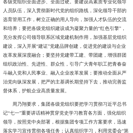
各级党组织全面进步、全面过硬。要建设高素质专业化领导
人员队伍，深入贯彻新时代党的组织路线，深化领导干部的
选育管用工作，树立正确的用人导向，加强人才队伍的交流
和培养；要把各级党组织建设成为凝聚力量的“红色引擎”，
充分发挥公司领导联系区域党建机制作用，加强基层党组织
建设，深入开展“建证”党建品牌创建，促进党的建设与企业
改革发展深度融合；要坚持党建带工建、带团建，增强群团
组织政治性、先进性、群众性，引导广大青年职工把青春奋
斗融入党和人民事业、融入企业改革发展；要推动全面从严
治党向纵深发展，把严的主基调长期坚持下去，推动完善监
督体系，护航企业高质量发展。
周乃翔要求，集团各级党组织要把学习贯彻习近平总书
记“七一”重要讲话精神贯穿党史学习教育各方面，强化组织
领导，按照党中央部署，根据集团专项工作方案要求，迅速
落实学习宣传贯彻各项任务；认真组织学习，利用党委会“第