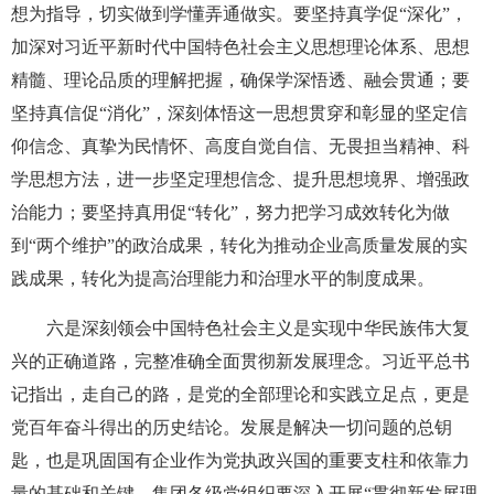
想为指导，切实做到学懂弄通做实。要坚持真学促“深化”，
加深对习近平新时代中国特色社会主义思想理论体系、思想
精髓、理论品质的理解把握，确保学深悟透、融会贯通；要
坚持真信促“消化”，深刻体悟这一思想贯穿和彰显的坚定信
仰信念、真挚为民情怀、高度自觉自信、无畏担当精神、科
学思想方法，进一步坚定理想信念、提升思想境界、增强政
治能力；要坚持真用促“转化”，努力把学习成效转化为做
到“两个维护”的政治成果，转化为推动企业高质量发展的实
践成果，转化为提高治理能力和治理水平的制度成果。
六是深刻领会中国特色社会主义是实现中华民族伟大复
兴的正确道路，完整准确全面贯彻新发展理念。习近平总书
记指出，走自己的路，是党的全部理论和实践立足点，更是
党百年奋斗得出的历史结论。发展是解决一切问题的总钥
匙，也是巩固国有企业作为党执政兴国的重要支柱和依靠力
量的基础和关键。集团各级党组织要深入开展“贯彻新发展理