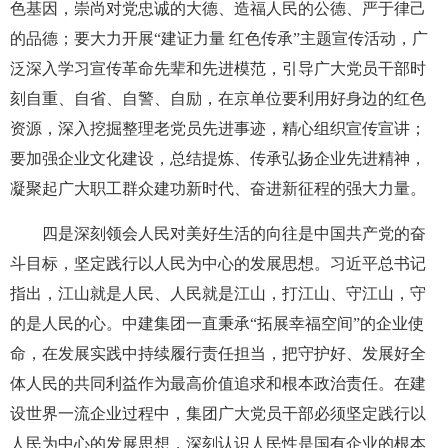
色基因，崇尚对党忠诚的大德、造福人民的公德、严于律己
的品德；要大力开展“建证力量 红色传承”主题宣传活动，广
泛深入学习宣传革命先辈和先进模范，引导广大党员干部时
刻自重、自省、自警、自励，在京单位要利用好身边的红色
资源，深入挖掘整理老党员先进事迹，精心组织宣传宣讲；
要加强企业文化建设，总结提炼、传承弘扬企业先进精神，
凝聚起广大职工群众建功新时代、奋进新征程的强大力量。
四是深刻领会人民对美好生活的向往是中国共产党的奋
斗目标，坚定践行以人民为中心的发展思想。习近平总书记
指出，江山就是人民、人民就是江山，打江山、守江山，守
的是人民的心。中建集团一直秉承“拓展幸福空间”的企业使
命，在发展实践中持续履行责任担当，把守护好、发展好全
体人民的共同利益作为最高价值追求和根本政治责任。在建
设世界一流企业过程中，集团广大党员干部必须坚定践行以
人民为中心的发展思想，深刻认识人民性是国有企业的根本