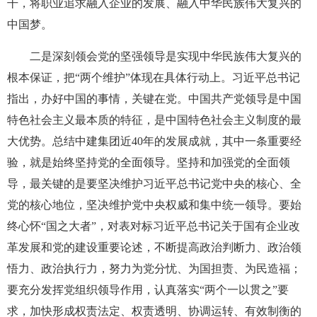
干，将职业追求融入企业的发展、融入中华民族伟大复兴的
中国梦。
二是深刻领会党的坚强领导是实现中华民族伟大复兴的
根本保证，把“两个维护”体现在具体行动上。习近平总书记
指出，办好中国的事情，关键在党。中国共产党领导是中国
特色社会主义最本质的特征，是中国特色社会主义制度的最
大优势。总结中建集团近40年的发展成就，其中一条重要经
验，就是始终坚持党的全面领导。坚持和加强党的全面领
导，最关键的是要坚决维护习近平总书记党中央的核心、全
党的核心地位，坚决维护党中央权威和集中统一领导。要始
终心怀“国之大者”，对表对标习近平总书记关于国有企业改
革发展和党的建设重要论述，不断提高政治判断力、政治领
悟力、政治执行力，努力为党分忧、为国担责、为民造福；
要充分发挥党组织领导作用，认真落实“两个一以贯之”要
求，加快形成权责法定、权责透明、协调运转、有效制衡的