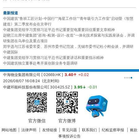
最新报道
中国建筑“鲁班工匠计划-中国行”“海星工作坊”“青年吸引力工作室”启动暨《智慧
建造》第二季发布会在京举行
中建集团党组学习贯彻习近平总书记重要贺电重要回信重要文章精神
赵晓江出席中建集团“咨询-检测-设计-改造”一体化技术探索与实践座谈会，并调
研集团在乌单位及重点项目
郑学选与江苏省委常委、苏州市委书记范波，无锡市委书记杜小刚会谈，并调研
中建国际
中建集团党组学习贯彻习近平总书记重要讲话和重要指示精神
中国建筑独立董事赴粤开展创新业务专题调研
中海物业集团有限公司 [ 02669.HK ]
3.40↑
+0.02
中
2026/08/07 16:08:24 (北京时间)
2
中建环能科技股份有限公司[ 300425.SZ ]
3.95↓
-0.01
20260807161457 (北京时间)
中
2
官方微信
官方微博
网站地图
|
法律声明
|
友情链接
|
常见问题
|
联系我们
|
纪检监察举报
|
账款
事项投诉公告