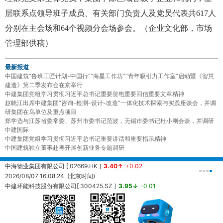
层联系点领导班子成员、有关部门负责人及党员代表共617人
分别在主会场和64个视频分会场参会。
（企业文化部，市场
管理部供稿）
最新报道
中国建筑“鲁班工匠计划-中国行”“海星工作坊”“青年吸引力工作室”启动暨《智慧
建造》第二季发布会在京举行
中建集团党组学习贯彻习近平总书记重要贺电重要回信重要文章精神
赵晓江出席中建集团“咨询-检测-设计-改造”一体化技术探索与实践座谈会，并调
研集团在乌单位及重点项目
郑学选与江苏省委常委、苏州市委书记范波，无锡市委书记杜小刚会谈，并调研
中建国际
中建集团党组学习贯彻习近平总书记重要讲话和重要指示精神
中国建筑独立董事赴粤开展创新业务专题调研
中海物业集团有限公司 [ 02669.HK ]
3.40↑
+0.02
中
2026/08/07 16:08:24 (北京时间)
2
中建环能科技股份有限公司[ 300425.SZ ]
3.95↓
-0.01
20260807161457 (北京时间)
中
2