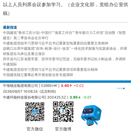
以上人员列席会议参加学习。（企业文化部，党组办公室供
稿）
最新报道
中国建筑“鲁班工匠计划-中国行”“海星工作坊”“青年吸引力工作室”启动暨《智慧
建造》第二季发布会在京举行
中建集团党组学习贯彻习近平总书记重要贺电重要回信重要文章精神
赵晓江出席中建集团“咨询-检测-设计-改造”一体化技术探索与实践座谈会，并调
研集团在乌单位及重点项目
郑学选与江苏省委常委、苏州市委书记范波，无锡市委书记杜小刚会谈，并调研
中建国际
中建集团党组学习贯彻习近平总书记重要讲话和重要指示精神
中国建筑独立董事赴粤开展创新业务专题调研
中海物业集团有限公司 [ 02669.HK ]
3.40↑
+0.02
中
2026/08/07 16:08:24 (北京时间)
2
中建环能科技股份有限公司[ 300425.SZ ]
3.95↓
-0.01
20260807161457 (北京时间)
中
2
官方微信
官方微博