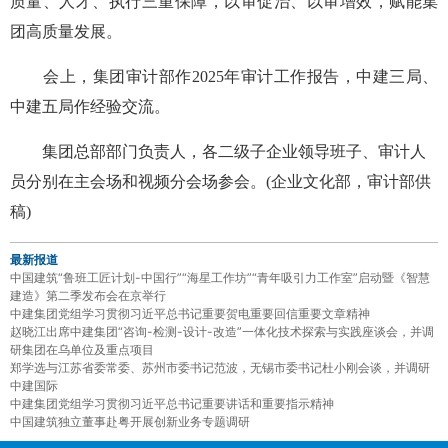
质量、人才、执行三重保障，以审促治、以审增效，赋能集
团高质量发展。
会上，集团审计部作2025年审计工作报告，中建三局、
中建五局作经验交流。
集团总部部门负责人，各二级子企业领导班子、审计人
员分别在主会场和视频分会场参会。(企业文化部，审计部供
稿)
最新报道
中国建筑“鲁班工匠计划-中国行”“海星工作坊”“青年吸引力工作室”启动暨《智慧
建造》第二季发布会在京举行
中建集团党组学习贯彻习近平总书记重要贺电重要回信重要文章精神
赵晓江出席中建集团“咨询-检测-设计-改造”一体化技术探索与实践座谈会，并调
研集团在乌单位及重点项目
郑学选与江苏省委常委、苏州市委书记范波，无锡市委书记杜小刚会谈，并调研
中建国际
中建集团党组学习贯彻习近平总书记重要讲话和重要指示精神
中国建筑独立董事赴粤开展创新业务专题调研