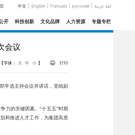
页
中文
|
English
|
Français
|
русский
|
عربية‎ لغة
息公开
科技创新
文化品牌
人力资源
专题专栏
次会议
【字体：
大
中
小
】
打印
长郑学选主持会议并讲话，党组副
力的关键因素。“十五五”时期
谋划和推进人才工作，为集团高质