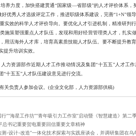
养力度，加快搭建贯通“国家级—省部级”的人才评价体系，努
做好优秀人才选拔评定工作，推进职级体系建设，完善“1+N”领
重实效的科学人才评价导向。要优化人才引进机制，精准研判
类施策塑强重点人才队伍，发现和用好经营管理类人才，扎实做
，用活海外人才库，培育高素质技能人才队伍。要不断提升教
切实提升培训实效。
力资源部作近期人才工作推动情况及集团“十五五”人才工作
团“十五五”人才队伍建设意见进行交流。
关负责人参加会议。(企业文化部，人力资源部供稿)
国行”“海星工作坊”“青年吸引力工作室”启动暨《智慧建造》第二
平总书记重要贺电重要回信重要文章精神
检测-设计-改造”一体化技术探索与实践座谈会，并调研集团在乌