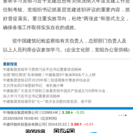
要将学习贯彻习近平党建思想有关情况纳入年度党建工作责
任制考核、党组织书记抓基层党建述职评议的重要内容，抓
好督促落实。要注重实效导向，杜绝“两张皮”和形式主义，
确保各项工作取得实实在在的成效。
驻中国建筑纪检监察组有关负责人，总部部门负责人及
以上人员列席会议参加学习。(企业文化部，党组办公室供稿)
最新报道
中建集团党组学习贯彻习近平总书记重要讲话精神
全国“两红两优”名单揭晓！中建集团9个集体和8名个人上榜
中建集团党组召开2025年第二轮巡视集中整改评估会议
文兵拜会四川省委副书记、省长施小琳
中建集团广大党员干部职工收看庆祝中国共产党成立105周年大会，
深入学习习近平总书记重要讲话精神
中建集团党组领导在“七一”前夕走访慰问老党员、老干部
中海物业集团有限公司 [ 02669.HK ]
3.38↓
-0.05
中
2026/08/06 16:08:40 (北京时间)
2
中建环能科技股份有限公司[ 300425.SZ ]
3.96↑
+0.01
20260806161430 (北京时间)
中