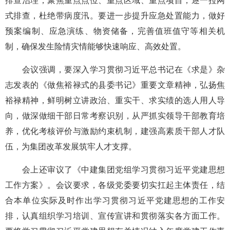
排查治理，聚焦重点点位、重点区域、重点项目，逐一拉网
式排查，杜绝带病度汛。要进一步提升应急处置能力，做好
预案编制、应急演练、物资储备，完善值班值守等相关机
制，确保发生险情灾情能够快速响应、高效处置。
会议强调，要深入学习贯彻习近平总书记在《求是》杂
志发表的《做焦裕禄式的县委书记》重要文章精神，弘扬焦
裕禄精神，鲜明树立讲政治、重实干、求实绩的选人用人导
向，做深做细干部日常考察识别，从严抓实领导干部教育培
养，优化考核评价与激励约束机制，建强高素质干部人才队
伍，为集团改革发展筑牢人才支撑。
会上还审议了《中建集团党组学习贯彻习近平党建思想
工作方案》。会议要求，各级党委要切实扛起主体责任，结
合本单位实际及时作出学习贯彻习近平党建思想的工作安
排，认真组织学习培训、宣传宣讲和贯彻落实各方面工作。