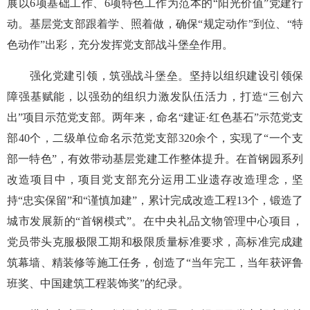
展以6项基础工作、6项特色工作为范本的“阳光价值”党建行
动。基层党支部跟着学、照着做，确保“规定动作”到位、“特
色动作”出彩，充分发挥党支部战斗堡垒作用。
强化党建引领，筑强战斗堡垒。坚持以组织建设引领保
障强基赋能，以强劲的组织力激发队伍活力，打造“三创六
出”项目示范党支部。两年来，命名“建证·红色基石”示范党支
部40个，二级单位命名示范党支部320余个，实现了“一个支
部一特色”，有效带动基层党建工作整体提升。在首钢园系列
改造项目中，项目党支部充分运用工业遗存改造理念，坚
持“忠实保留”和“谨慎加建”，累计完成改造工程13个，锻造了
城市发展新的“首钢模式”。在中央礼品文物管理中心项目，
党员带头克服极限工期和极限质量标准要求，高标准完成建
筑幕墙、精装修等施工任务，创造了“当年完工，当年获评鲁
班奖、中国建筑工程装饰奖”的纪录。