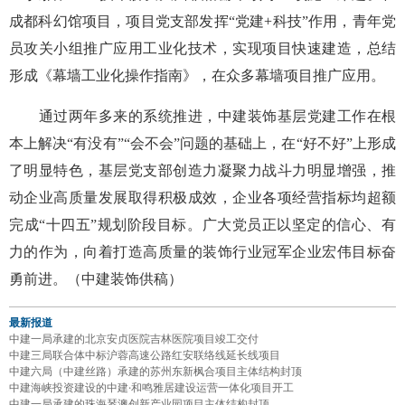
成都科幻馆项目，项目党支部发挥“党建+科技”作用，青年党
员攻关小组推广应用工业化技术，实现项目快速建造，总结
形成《幕墙工业化操作指南》，在众多幕墙项目推广应用。
通过两年多来的系统推进，中建装饰基层党建工作在根
本上解决“有没有”“会不会”问题的基础上，在“好不好”上形成
了明显特色，基层党支部创造力凝聚力战斗力明显增强，推
动企业高质量发展取得积极成效，企业各项经营指标均超额
完成“十四五”规划阶段目标。广大党员正以坚定的信心、有
力的作为，向着打造高质量的装饰行业冠军企业宏伟目标奋
勇前进。（中建装饰供稿）
最新报道
中建一局承建的北京安贞医院吉林医院项目竣工交付
中建三局联合体中标沪蓉高速公路红安联络线延长线项目
中建六局（中建丝路）承建的苏州东新枫合项目主体结构封顶
中建海峡投资建设的中建·和鸣雅居建设运营一体化项目开工
中建一局承建的珠海琴澳创新产业园项目主体结构封顶