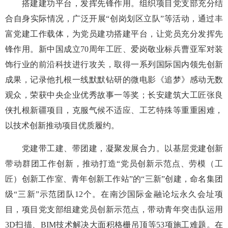
搭建建功平台，发挥先锋作用。组织项目党支部充分结
合自身实际情况，广泛开展“创岗划区立队”等活动，通过丰
富党建工作载体，为党员建功搭建平台，让党员充分发挥先
锋作用。新中国成立70周年工匠、爱岗敬业标兵曹亚军对装
饰行业的前沿科技进行攻关，取得一系列国际国内领先创新
成果，记录他扎根一线默默钻研的微电影《追梦》感动无数
观众，荣获中央企业优秀故事一等奖；长安建筑大工匠张良
侠扎根新疆项目，克服气候不适应、工艺特殊等重重困难，
以技术创新推动项目优质履约。
党建带工建、带团建，凝聚发展合力。以基层党建创新
带动群团工作创新，推动打造“党员创新示范点、劳模（工
匠）创新工作室、青年创新工作站”的“三新”创建，命名集团
级“三新”示范团队12个。在南沙国际金融论坛永久会址项
目，项目党支部组建党员创新示范点，带动青年突击队运用
3D扫描、BIM技术解决大面积格栅吊顶等53项施工难题。在