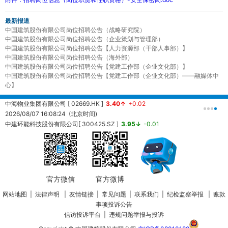
最新报道
中国建筑股份有限公司岗位招聘公告（战略研究院）
中国建筑股份有限公司岗位招聘公告（企业策划与管理部）
中国建筑股份有限公司岗位招聘公告【人力资源部（干部人事部）】
中国建筑股份有限公司岗位招聘公告（海外部）
中国建筑股份有限公司岗位招聘公告【党建工作部（企业文化部）】
中国建筑股份有限公司岗位招聘公告【党建工作部（企业文化部）——融媒体中
心】
中海物业集团有限公司 [ 02669.HK ]
3.40↑
+0.02
中
2026/08/07 16:08:24 (北京时间)
2
中建环能科技股份有限公司[ 300425.SZ ]
3.95↓
-0.01
20260807161457 (北京时间)
中
2
官方微信
官方微博
网站地图
|
法律声明
|
友情链接
|
常见问题
|
联系我们
|
纪检监察举报
|
账款
事项投诉公告
信访投诉平台
|
违规问题举报与投诉