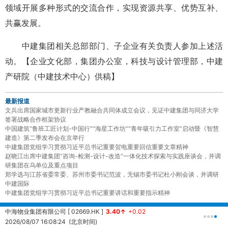
领域开展多种形式的交流合作，实现资源共享、优势互补、
共赢发展。
中建集团相关总部部门、子企业有关负责人参加上述活
动。【
企业文化部，集团办公室，科技与设计管理部，
中建
产研院（中建技术中心）供稿
】
最新报道
文兵出席国家城市更新行业产教融合共同体成立会议，见证中建集团与同济大学
签署战略合作框架协议
中国建筑“鲁班工匠计划-中国行”“海星工作坊”“青年吸引力工作室”启动暨《智慧
建造》第二季发布会在京举行
中建集团党组学习贯彻习近平总书记重要贺电重要回信重要文章精神
赵晓江出席中建集团“咨询-检测-设计-改造”一体化技术探索与实践座谈会，并调
研集团在乌单位及重点项目
郑学选与江苏省委常委、苏州市委书记范波，无锡市委书记杜小刚会谈，并调研
中建国际
中建集团党组学习贯彻习近平总书记重要讲话和重要指示精神
中海物业集团有限公司 [ 02669.HK ]
3.40↑
+0.02
中
2026/08/07 16:08:24 (北京时间)
2