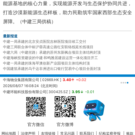
能源基地的核心力量，实现能源开发与生态保护协同共进，
打造沙漠新能源生态样板，助力民勤筑牢国家西部生态安全
屏障。（中建三局供稿）
最新报道
中建一局承建的北京安贞医院吉林医院项目竣工交付
中建三局联合体中标沪蓉高速公路红安联络线延长线项目
中建六局（中建丝路）承建的苏州东新枫合项目主体结构封顶
中建海峡投资建设的中建·和鸣雅居建设运营一体化项目开工
中建一局承建的珠海琴澳创新产业园项目主体结构封顶
中国建筑承建的乌干达非洲进出口银行贸易中心项目全面封顶
中海物业集团有限公司 [ 02669.HK ]
3.40↑
+0.02
中
2026/08/07 16:08:24 (北京时间)
2
中建环能科技股份有限公司[ 300425.SZ ]
3.95↓
-0.01
20260807161457 (北京时间)
中
2
官方微信
官方微博
网站地图
|
法律声明
|
友情链接
|
常见问题
|
联系我们
|
纪检监察举报
|
账款