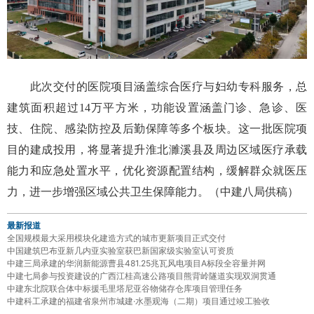
此次交付的医院项目涵盖综合医疗与妇幼专科服务，总
建筑面积超过14万平方米，功能设置涵盖门诊、急诊、医
技、住院、感染防控及后勤保障等多个板块。这一批医院项
目的建成投用，将显著提升淮北濉溪县及周边区域医疗承载
能力和应急处置水平，优化资源配置结构，缓解群众就医压
力，进一步增强区域公共卫生保障能力。（中建八局供稿）
最新报道
全国规模最大采用模块化建造方式的城市更新项目正式交付
中国建筑巴布亚新几内亚实验室获巴新国家级实验室认可资质
中建三局承建的华润新能源曹县481.25兆瓦风电项目A标段全容量并网
中建七局参与投资建设的广西江桂高速公路项目熊背岭隧道实现双洞贯通
中建东北院联合体中标援毛里塔尼亚谷物储存仓库项目管理任务
中建科工承建的福建省泉州市城建·水墨观海（二期）项目通过竣工验收