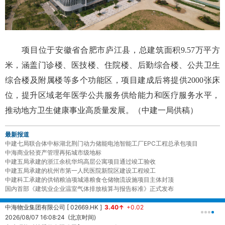
项目位于安徽省合肥市庐江县，总建筑面积9.57万平方
米，涵盖门诊楼、医技楼、住院楼、后勤综合楼、公共卫生
综合楼及附属楼等多个功能区，项目建成后将提供2000张床
位，提升区域老年医学公共服务供给能力和医疗服务水平，
推动地方卫生健康事业高质量发展。（中建一局供稿）
最新报道
中建七局联合体中标湖北荆门动力储能电池智能工厂EPC工程总承包项目
中海商业轻资产管理再拓城市级地标
中建五局承建的浙江余杭华坞高层公寓项目通过竣工验收
中建五局承建的杭州市第一人民医院新院区建设工程竣工
中建科工承建的供销粮油项城港粮食仓储物流设施项目主体封顶
国内首部《建筑业企业温室气体排放核算与报告标准》正式发布
中海物业集团有限公司 [ 02669.HK ]
3.40↑
+0.02
中
2026/08/07 16:08:24 (北京时间)
2