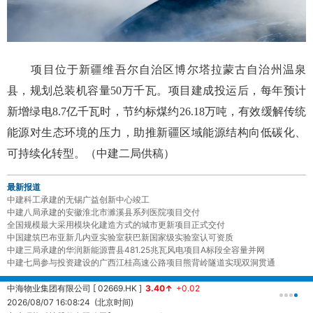
项目位于新疆维吾尔自治区博尔塔拉蒙古自治州温泉
县，规划总装机容量50万千瓦。项目建成投运后，每年预计
新增绿电8.7亿千瓦时，节约标煤约26.18万吨，有效缓解传统
能源对生态环境的压力，助推新疆区域能源结构向低碳化、
可持续化转型。（中建二局供稿）
最新报道
中建科工承建的无锡广益创新中心竣工
中建八局承建的安徽淮北市濉溪县系列医院项目交付
全国规模最大采用模块化建造方式的城市更新项目正式交付
中国建筑巴布亚新几内亚实验室获巴新国家级实验室认可资质
中建三局承建的华润新能源曹县481.25兆瓦风电项目A标段全容量并网
中建七局参与投资建设的广西江桂高速公路项目熊背岭隧道实现双洞贯通
中海物业集团有限公司 [ 02669.HK ]
3.40↑
+0.02
中
2026/08/07 16:08:24 (北京时间)
2